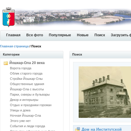
Главная
Все фото
Популярные
Новые
Поиск
Загрузить 
Главная страница
/ Поиск
Категории
Поиск
Йошкар-Ола 20 века
Ворота города
Облик старого города
Стройки Йошкар-Олы
Общественные здания
Йошкар-Ола с высоты
Парки, скверы и бульвары
Декор и интерьеры
Отдых и праздники горожан
Улицы и дома
Ночная Йошкар-Ола
Этого уже нет
События и люди города
Дом на Институтской