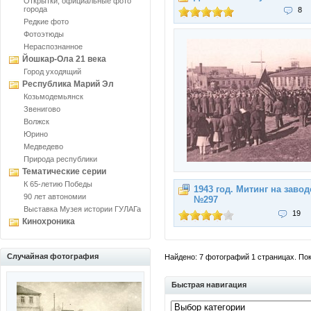
Открытки, официальные фото
города
8
Редкие фото
Фотоэтюды
Нераспознанное
Йошкар-Ола 21 века
Город уходящий
Республика Марий Эл
Козьмодемьянск
Звенигово
Волжск
Юрино
Медведево
Природа республики
Тематические серии
К 65-летию Победы
1943 год. Митинг на завод
90 лет автономии
№297
Выставка Музея истории ГУЛАГа
19
Кинохроника
Случайная фотография
Найдено: 7 фотографий 1 страницах. Пока
Быстрая навигация