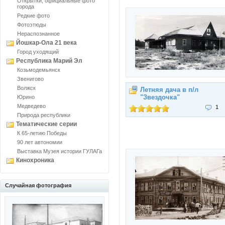
Открытки, официальные фото
города
Редкие фото
Фотоэтюды
Нераспознанное
Йошкар-Ола 21 века
Город уходящий
Республика Марий Эл
Козьмодемьянск
Звенигово
Волжск
Летняя дача в п/л
"Звездочка"
Юрино
Медведево
1
Природа республики
Тематические серии
К 65-летию Победы
90 лет автономии
Выставка Музея истории ГУЛАГа
Кинохроника
Случайная фотография