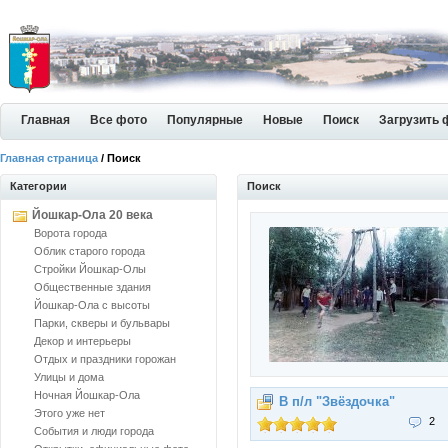
Главная
Все фото
Популярные
Новые
Поиск
Загрузить 
Главная страница
/ Поиск
Категории
Поиск
Йошкар-Ола 20 века
Ворота города
Облик старого города
Стройки Йошкар-Олы
Общественные здания
Йошкар-Ола с высоты
Парки, скверы и бульвары
Декор и интерьеры
Отдых и праздники горожан
Улицы и дома
Ночная Йошкар-Ола
В п/л "Звёздочка"
Этого уже нет
2
События и люди города