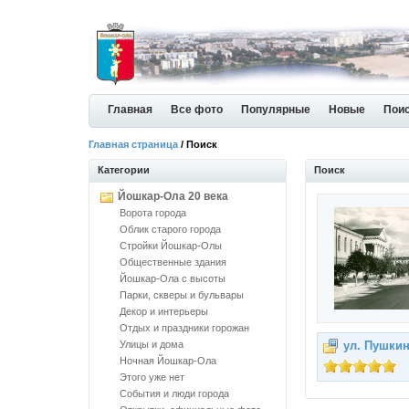
Главная
Все фото
Популярные
Новые
Пои
Главная страница
/ Поиск
Категории
Поиск
Йошкар-Ола 20 века
Ворота города
Облик старого города
Стройки Йошкар-Олы
Общественные здания
Йошкар-Ола с высоты
Парки, скверы и бульвары
Декор и интерьеры
Отдых и праздники горожан
Улицы и дома
ул. Пушки
Ночная Йошкар-Ола
Этого уже нет
События и люди города