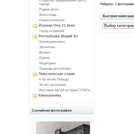
Открытки, официальные фото
города
Найдено: 1 фотографий
Редкие фото
Фотоэтюды
Быстрая навигаци
Нераспознанное
Йошкар-Ола 21 века
Город уходящий
Республика Марий Эл
Козьмодемьянск
Звенигово
Волжск
Юрино
Медведево
Природа республики
Тематические серии
К 65-летию Победы
90 лет автономии
Выставка Музея истории ГУЛАГа
Кинохроника
Случайная фотография