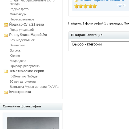
Открытки, официальные фото
города
6
Редкие фото
Фотоэтюды
Нераспознанное
Найдено: 1 фотографий 1 страницах. Пока
Йошкар-Ола 21 века
Город уходящий
Республика Марий Эл
Быстрая навигация
Козьмодемьянск
Звенигово
Волжск
Юрино
Медведево
Природа республики
Тематические серии
К 65-летию Победы
90 лет автономии
Выставка Музея истории ГУЛАГа
Кинохроника
Случайная фотография