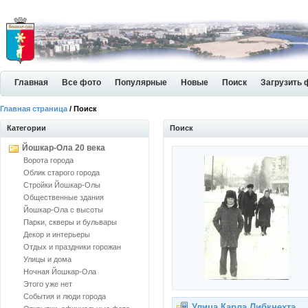
Главная
Все фото
Популярные
Новые
Поиск
Загрузить 
Главная страница
/ Поиск
Категории
Поиск
Йошкар-Ола 20 века
Ворота города
Облик старого города
Стройки Йошкар-Олы
Общественные здания
Йошкар-Ола с высоты
Парки, скверы и бульвары
Декор и интерьеры
Отдых и праздники горожан
Улицы и дома
Ночная Йошкар-Ола
Этого уже нет
События и люди города
Улица Карла Либкнехта