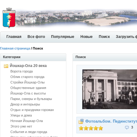
Главная
Все фото
Популярные
Новые
Поиск
Загрузить 
Главная страница
/ Поиск
Категории
Поиск
Йошкар-Ола 20 века
Ворота города
Облик старого города
Стройки Йошкар-Олы
Общественные здания
Йошкар-Ола с высоты
Парки, скверы и бульвары
Декор и интерьеры
Отдых и праздники горожан
Улицы и дома
Ночная Йошкар-Ола
Фотоальбом. Пединститу
Этого уже нет
3
События и люди города