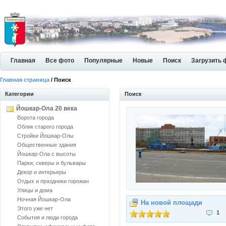
Главная
Все фото
Популярные
Новые
Поиск
Загрузить 
Главная страница
/ Поиск
Категории
Поиск
Йошкар-Ола 20 века
Ворота города
Облик старого города
Стройки Йошкар-Олы
Общественные здания
Йошкар-Ола с высоты
Парки, скверы и бульвары
Декор и интерьеры
Отдых и праздники горожан
Улицы и дома
Ночная Йошкар-Ола
На новой площади
Этого уже нет
1
События и люди города