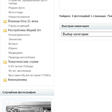
Открытки, официальные фото
города
Редкие фото
Фотоэтюды
Найдено: 4 фотографий 1 страницах. Пока
Нераспознанное
Йошкар-Ола 21 века
Город уходящий
Быстрая навигация
Республика Марий Эл
Козьмодемьянск
Звенигово
Волжск
Юрино
Медведево
Природа республики
Тематические серии
К 65-летию Победы
90 лет автономии
Выставка Музея истории ГУЛАГа
Кинохроника
Случайная фотография