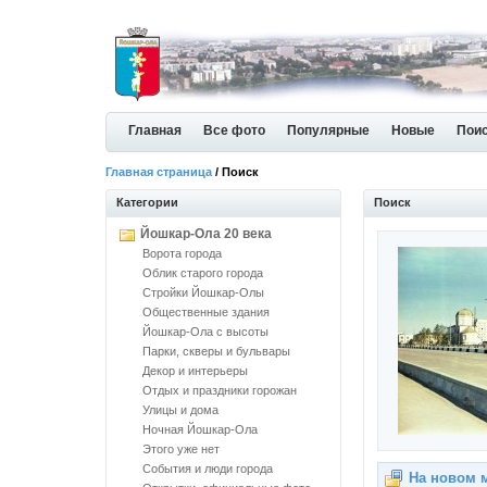
Главная
Все фото
Популярные
Новые
Пои
Главная страница
/ Поиск
Категории
Поиск
Йошкар-Ола 20 века
Ворота города
Облик старого города
Стройки Йошкар-Олы
Общественные здания
Йошкар-Ола с высоты
Парки, скверы и бульвары
Декор и интерьеры
Отдых и праздники горожан
Улицы и дома
Ночная Йошкар-Ола
Этого уже нет
События и люди города
На новом 