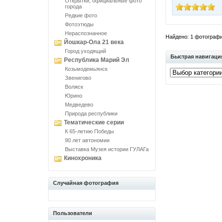
Открытки, официальные фото
города
Редкие фото
Фотоэтюды
Нераспознанное
Найдено: 1 фотографий
Йошкар-Ола 21 века
Город уходящий
Быстрая навигаци
Республика Марий Эл
Козьмодемьянск
Звенигово
Волжск
Юрино
Медведево
Природа республики
Тематические серии
К 65-летию Победы
90 лет автономии
Выставка Музея истории ГУЛАГа
Кинохроника
Случайная фотография
Пользователи