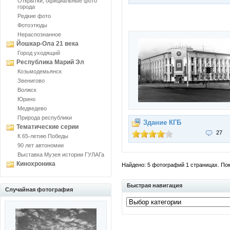
Открытки, официальные фото
города
Редкие фото
Фотоэтюды
Нераспознанное
Йошкар-Ола 21 века
Город уходящий
Республика Марий Эл
Козьмодемьянск
Звенигово
Волжск
Юрино
Медведево
Природа республики
Здание КГБ
Тематические серии
27
К 65-летию Победы
90 лет автономии
Выставка Музея истории ГУЛАГа
Кинохроника
Найдено: 5 фотографий 1 страницах. Пока
Быстрая навигация
Случайная фотография