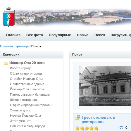
Главная
Все фото
Популярные
Новые
Поиск
Загрузить 
Главная страница
/ Поиск
Категории
Поиск
Йошкар-Ола 20 века
Ворота города
Облик старого города
Стройки Йошкар-Олы
Общественные здания
Йошкар-Ола с высоты
Парки, скверы и бульвары
Декор и интерьеры
Отдых и праздники горожан
Улицы и дома
Ночная Йошкар-Ола
Трест столовых и
Этого уже нет
ресторанов
События и люди города
0