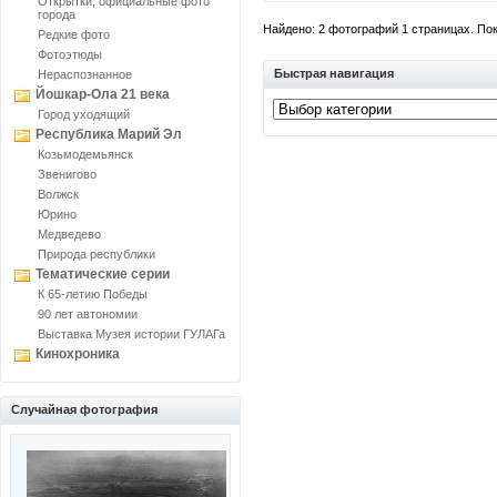
Открытки, официальные фото
города
Найдено: 2 фотографий 1 страницах. Пока
Редкие фото
Фотоэтюды
Быстрая навигация
Нераспознанное
Йошкар-Ола 21 века
Город уходящий
Республика Марий Эл
Козьмодемьянск
Звенигово
Волжск
Юрино
Медведево
Природа республики
Тематические серии
К 65-летию Победы
90 лет автономии
Выставка Музея истории ГУЛАГа
Кинохроника
Случайная фотография