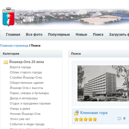
Главная
Все фото
Популярные
Новые
Поиск
Загрузить 
Главная страница
/ Поиск
Категории
Поиск
Йошкар-Ола 20 века
Ворота города
Облик старого города
Стройки Йошкар-Олы
Общественные здания
Йошкар-Ола с высоты
Парки, скверы и бульвары
Декор и интерьеры
Отдых и праздники горожан
Улицы и дома
Кленовая гора
Ночная Йошкар-Ола
0
Этого уже нет
События и люди города