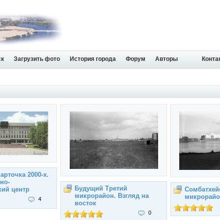
ск
Загрузить фото
История города
Форум
Авторы
Конта
арточка 2000-х.
но-
Будущий Третий
кий центр
Сомбатхей
микрорайон. Взгляд на
микрорайо
4
восток
0