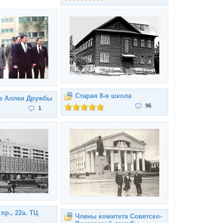
Старая 8-я школа
ке Аллеи Дружбы
96
1
пр., 22а. ТЦ
Члены комитета Советско-