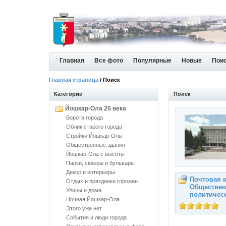
Главная
Все фото
Популярные
Новые
Пои
Главная страница
/ Поиск
Категории
Поиск
Йошкар-Ола 20 века
Ворота города
Облик старого города
Стройки Йошкар-Олы
Общественные здания
Йошкар-Ола с высоты
Парки, скверы и бульвары
Декор и интерьеры
Почтовая к
Отдых и праздники горожан
Обществен
Улицы и дома
политичес
Ночная Йошкар-Ола
Этого уже нет
События и люди города