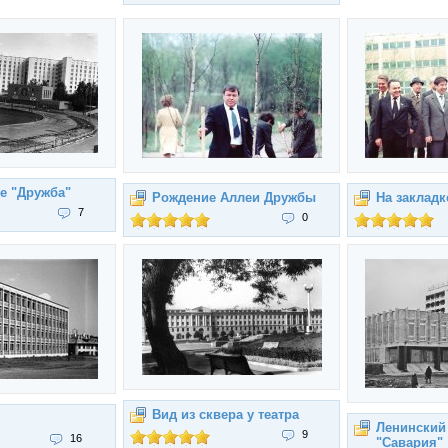
е "Дружба"
Рождение Аллеи Дружбы
На заклад
7
0
Вид из сквера у театра
Ленинский 
9
16
"Савария"