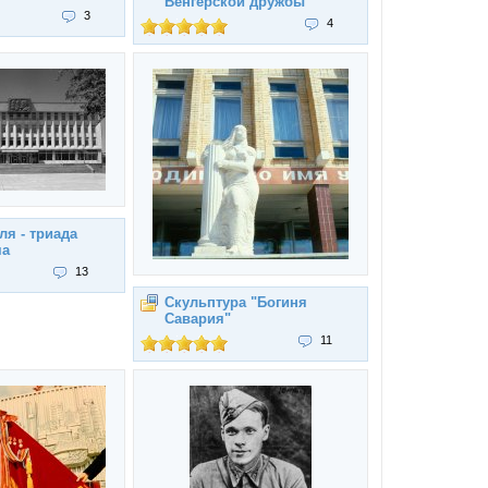
Венгерской дружбы
3
4
я - триада
ма
13
Скульптура "Богиня
Савария"
11