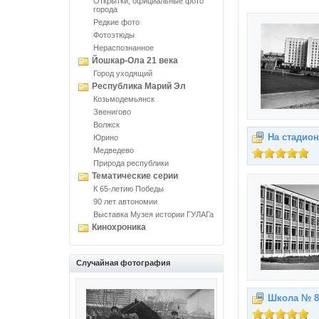
Открытки, официальные фото
города
Редкие фото
Фотоэтюды
Нераспознанное
Йошкар-Ола 21 века
Город уходящий
Республика Марий Эл
Козьмодемьянск
Звенигово
Волжск
На стадион
Юрино
Медведево
Природа республики
Тематические серии
К 65-летию Победы
90 лет автономии
Выставка Музея истории ГУЛАГа
Кинохроника
Случайная фотография
Школа № 8