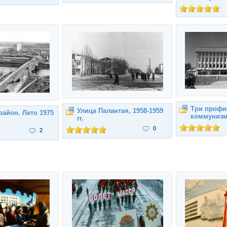
Три профил
Улица Палантая, 1958-1959
айон. Лето 1975
коммуниз
гг.
0
2