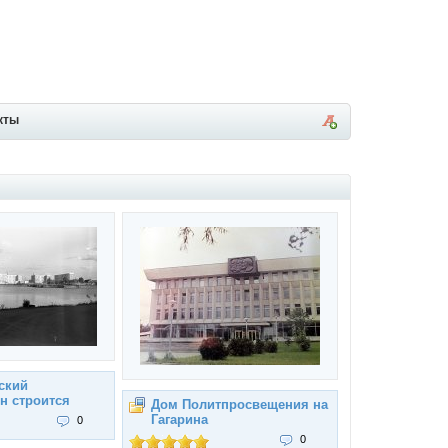
кты
ский
н строится
Дом Политпросвещения на
Гагарина
0
0