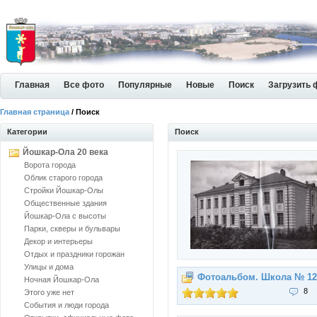
Главная
Все фото
Популярные
Новые
Поиск
Загрузить 
Главная страница
/ Поиск
Категории
Поиск
Йошкар-Ола 20 века
Ворота города
Облик старого города
Стройки Йошкар-Олы
Общественные здания
Йошкар-Ола с высоты
Парки, скверы и бульвары
Декор и интерьеры
Отдых и праздники горожан
Улицы и дома
Фотоальбом. Школа № 12
Ночная Йошкар-Ола
8
Этого уже нет
События и люди города