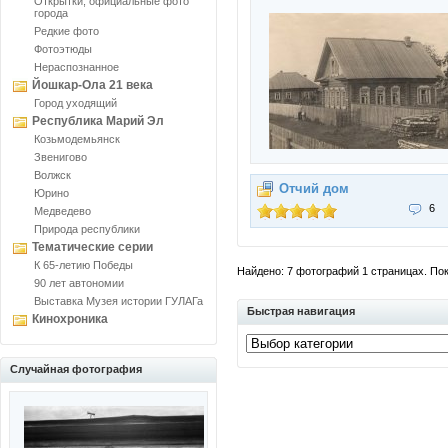
Открытки, официальные фото
города
Редкие фото
Фотоэтюды
Нераспознанное
Йошкар-Ола 21 века
Город уходящий
Республика Марий Эл
Козьмодемьянск
Звенигово
Волжск
Отчий дом
Юрино
6
Медведево
Природа республики
Тематические серии
К 65-летию Победы
Найдено: 7 фотографий 1 страницах. Пока
90 лет автономии
Выставка Музея истории ГУЛАГа
Быстрая навигация
Кинохроника
Случайная фотография