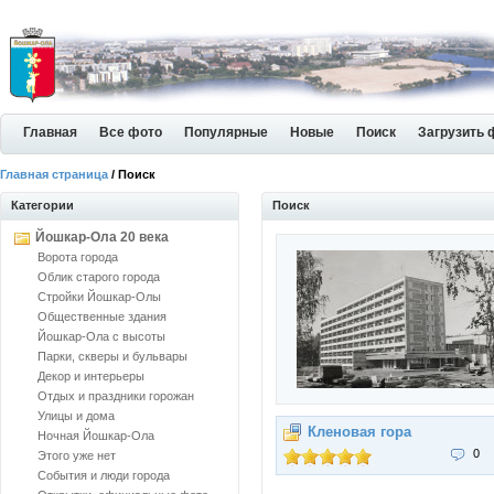
Главная
Все фото
Популярные
Новые
Поиск
Загрузить 
Главная страница
/ Поиск
Категории
Поиск
Йошкар-Ола 20 века
Ворота города
Облик старого города
Стройки Йошкар-Олы
Общественные здания
Йошкар-Ола с высоты
Парки, скверы и бульвары
Декор и интерьеры
Отдых и праздники горожан
Улицы и дома
Кленовая гора
Ночная Йошкар-Ола
0
Этого уже нет
События и люди города