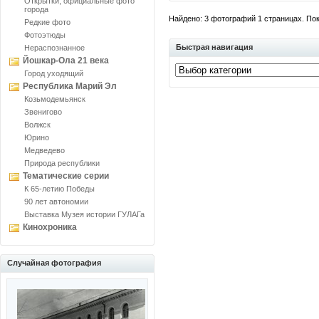
Открытки, официальные фото
города
Найдено: 3 фотографий 1 страницах. Пока
Редкие фото
Фотоэтюды
Быстрая навигация
Нераспознанное
Йошкар-Ола 21 века
Город уходящий
Республика Марий Эл
Козьмодемьянск
Звенигово
Волжск
Юрино
Медведево
Природа республики
Тематические серии
К 65-летию Победы
90 лет автономии
Выставка Музея истории ГУЛАГа
Кинохроника
Случайная фотография