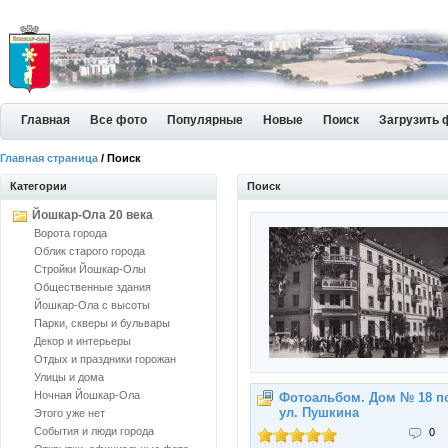
Главная
Все фото
Популярные
Новые
Поиск
Загрузить 
Главная страница
/ Поиск
Категории
Поиск
Йошкар-Ола 20 века
Ворота города
Облик старого города
Стройки Йошкар-Олы
Общественные здания
Йошкар-Ола с высоты
Парки, скверы и бульвары
Декор и интерьеры
Отдых и праздники горожан
Улицы и дома
Ночная Йошкар-Ола
Фотоальбом. Дом № 18 п
ул. Пушкина
Этого уже нет
События и люди города
0