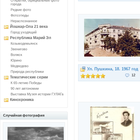
Открытки, официальные фото
города
Редкие фото
Фотоэтюды
Нераспознанное
Йошкар-Ола 21 века
Город уходящий
Республика Марий Эл
Козьмодемьянск
Звенигово
Волжск
Юрино
Медведево
Ул. Пушкина, 18. 1967 год
Природа республики
12
Тематические серии
К 65-летию Победы
90 лет автономии
Выставка Музея истории ГУЛАГа
Кинохроника
Случайная фотография