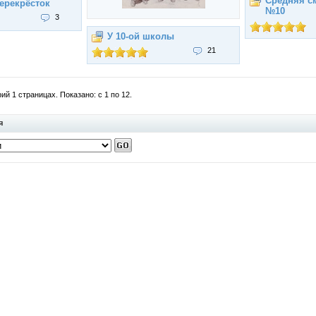
Средняя с
ерекрёсток
№10
3
У 10-ой школы
21
й 1 страницах. Показано: с 1 по 12.
я