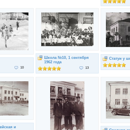
Школа №10, 1 сентября
Статуи у 
1962 года
10
13
ейская и