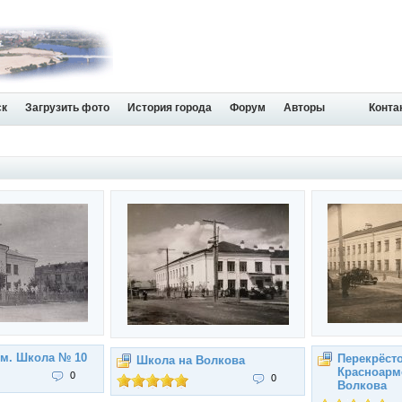
ск
Загрузить фото
История города
Форум
Авторы
Конта
м. Школа № 10
Перекрёст
Школа на Волкова
Красноарм
0
0
Волкова