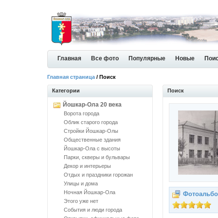
Главная
Все фото
Популярные
Новые
Пои
Главная страница
/ Поиск
Категории
Поиск
Йошкар-Ола 20 века
Ворота города
Облик старого города
Стройки Йошкар-Олы
Общественные здания
Йошкар-Ола с высоты
Парки, скверы и бульвары
Декор и интерьеры
Отдых и праздники горожан
Улицы и дома
Ночная Йошкар-Ола
Фотоальбо
Этого уже нет
События и люди города