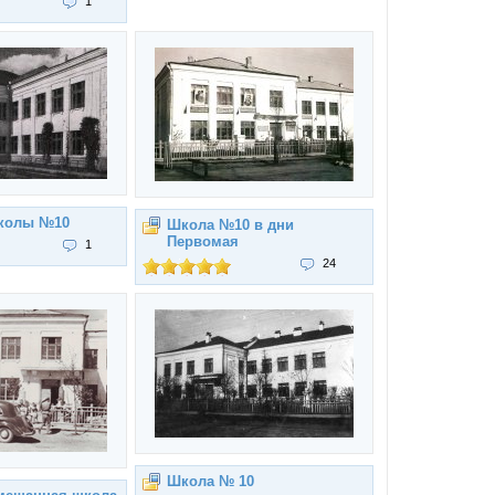
1
школы №10
Школа №10 в дни
Первомая
1
24
Школа № 10