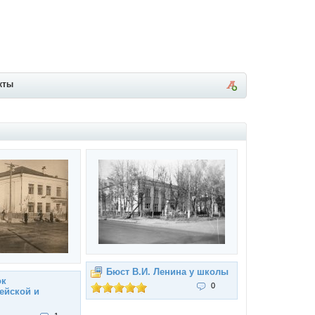
кты
Бюст В.И. Ленина у школы
ок
0
ейской и