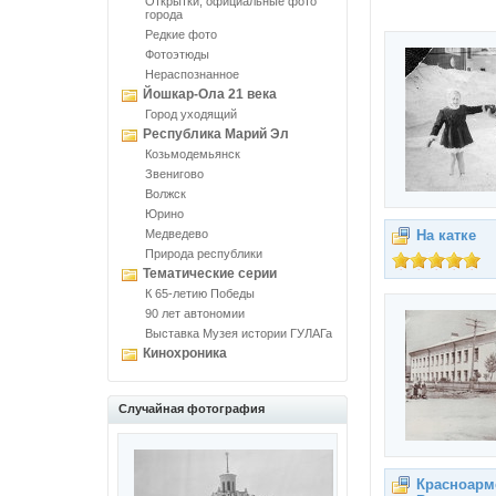
Открытки, официальные фото
города
Редкие фото
Фотоэтюды
Нераспознанное
Йошкар-Ола 21 века
Город уходящий
Республика Марий Эл
Козьмодемьянск
Звенигово
Волжск
Юрино
Медведево
На катке
Природа республики
Тематические серии
К 65-летию Победы
90 лет автономии
Выставка Музея истории ГУЛАГа
Кинохроника
Случайная фотография
Красноарм