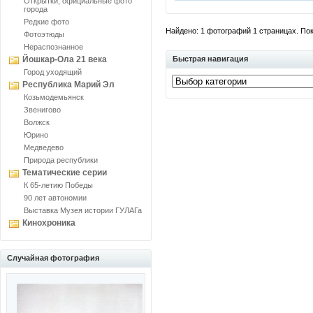
Открытки, официальные фото
города
Редкие фото
Найдено: 1 фотографий 1 страницах. Пока
Фотоэтюды
Нераспознанное
Йошкар-Ола 21 века
Быстрая навигация
Город уходящий
Республика Марий Эл
Козьмодемьянск
Звенигово
Волжск
Юрино
Медведево
Природа республики
Тематические серии
К 65-летию Победы
90 лет автономии
Выставка Музея истории ГУЛАГа
Кинохроника
Случайная фотография