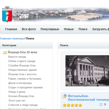
Главная
Все фото
Популярные
Новые
Поиск
Загрузить 
Главная страница
/ Поиск
Категории
Поиск
Йошкар-Ола 20 века
Ворота города
Облик старого города
Стройки Йошкар-Олы
Общественные здания
Йошкар-Ола с высоты
Парки, скверы и бульвары
Декор и интерьеры
Отдых и праздники горожан
Улицы и дома
Фотоальбом.
Ночная Йошкар-Ола
Лесотехнический технику
Этого уже нет
5
События и люди города