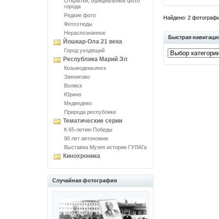
Открытки, официальные фото
города
Редкие фото
Найдено: 2 фотографий
Фотоэтюды
Нераспознанное
Быстрая навигаци
Йошкар-Ола 21 века
Город уходящий
Республика Марий Эл
Козьмодемьянск
Звенигово
Волжск
Юрино
Медведево
Природа республики
Тематические серии
К 65-летию Победы
90 лет автономии
Выставка Музея истории ГУЛАГа
Кинохроника
Случайная фотография