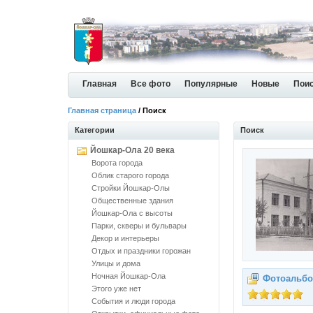
Главная
Все фото
Популярные
Новые
Пои
Главная страница
/ Поиск
Категории
Поиск
Йошкар-Ола 20 века
Ворота города
Облик старого города
Стройки Йошкар-Олы
Общественные здания
Йошкар-Ола с высоты
Парки, скверы и бульвары
Декор и интерьеры
Отдых и праздники горожан
Улицы и дома
Ночная Йошкар-Ола
Фотоальбо
Этого уже нет
События и люди города