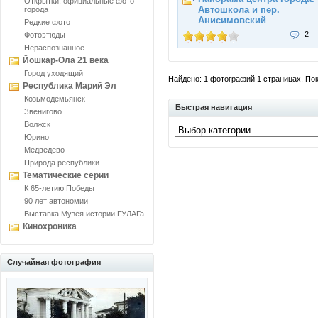
Открытки, официальные фото
Автошкола и пер.
города
Анисимовский
Редкие фото
2
Фотоэтюды
Нераспознанное
Йошкар-Ола 21 века
Город уходящий
Найдено: 1 фотографий 1 страницах. Пока
Республика Марий Эл
Козьмодемьянск
Быстрая навигация
Звенигово
Волжск
Юрино
Медведево
Природа республики
Тематические серии
К 65-летию Победы
90 лет автономии
Выставка Музея истории ГУЛАГа
Кинохроника
Случайная фотография