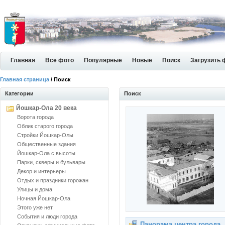
Главная
Все фото
Популярные
Новые
Поиск
Загрузить 
Главная страница
/ Поиск
Категории
Поиск
Йошкар-Ола 20 века
Ворота города
Облик старого города
Стройки Йошкар-Олы
Общественные здания
Йошкар-Ола с высоты
Парки, скверы и бульвары
Декор и интерьеры
Отдых и праздники горожан
Улицы и дома
Ночная Йошкар-Ола
Этого уже нет
События и люди города
Панорама центра города.