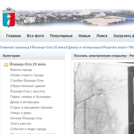
Главная
Все фото
Популярные
Новые
Поиск
Загрузить 
Главная страница
/
Йошкар-Ола 20 века
/
Декор и интерьеры
/
Решетки ворот ПК
Категории
Послать электронную открытку - Р
Йошкар-Ола 20 века
Ворота города
Облик старого города
Стройки Йошкар-Олы
Общественные здания
Йошкар-Ола с высоты
Парки, скверы и бульвары
Декор и интерьеры
Отдых и праздники горожан
Улицы и дома
Ночная Йошкар-Ола
Этого уже нет
События и люди города