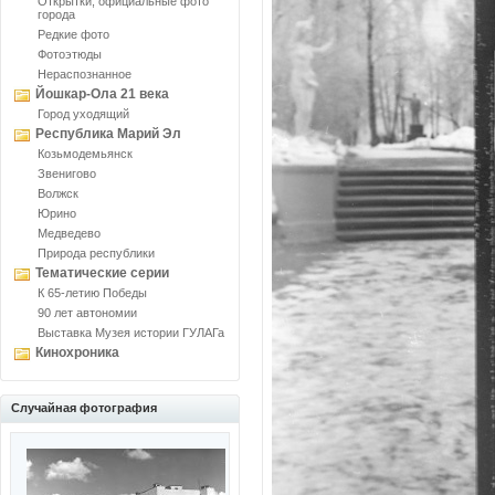
Открытки, официальные фото
города
Редкие фото
Фотоэтюды
Нераспознанное
Йошкар-Ола 21 века
Город уходящий
Республика Марий Эл
Козьмодемьянск
Звенигово
Волжск
Юрино
Медведево
Природа республики
Тематические серии
К 65-летию Победы
90 лет автономии
Выставка Музея истории ГУЛАГа
Кинохроника
Случайная фотография