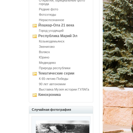
Открытки, официальные фото
города
Редкие фото
Фотоэтюды
Нераспознанное
Йошкар-Ола 21 века
Город уходящий
Республика Марий Эл
Козьмодемьянск
Звенигово
Волжск
Юрино
Медведево
Природа республики
Тематические серии
К 65-летию Победы
90 лет автономии
Выставка Музея истории ГУЛАГа
Кинохроника
Случайная фотография