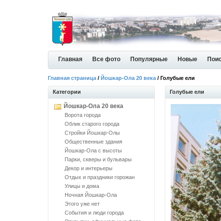
Главная
Все фото
Популярные
Новые
Пои
Главная страница
/
Йошкар-Ола 20 века
/ Голубые ели
Категории
Голубые ели
Йошкар-Ола 20 века
Ворота города
Облик старого города
Стройки Йошкар-Олы
Общественные здания
Йошкар-Ола с высоты
Парки, скверы и бульвары
Декор и интерьеры
Отдых и праздники горожан
Улицы и дома
Ночная Йошкар-Ола
Этого уже нет
События и люди города