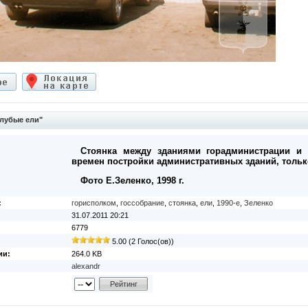
лубые ели"
Стоянка между зданиями горадминистрации и 
времен постройки административных зданий, тольк
Фото Е.Зеленко, 1998 г.
:
горисполком
,
госсобрание
,
стоянка
,
ели
,
1990-е
,
Зеленко
31.07.2011 20:21
6779
5.00 (2 Голос(ов))
ии:
264.0 KB
alexandr