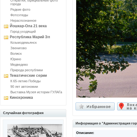
Открытки, официальные фото
города
Редкие фото
Фотоэтюды
Нераспознанное
Йошкар-Ола 21 века
Город уходящий
Республика Марий Эл
Козьмодемьянск
Звенигово
Волжск
Юрино
Медведево
Природа республики
Тематические серии
К 65-летию Победы
90 лет автономии
Выставка Музея истории ГУЛАГа
Кинохроника
Случайная фотография
Информация о "Администрация гор
Описание: