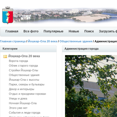
Главная
Все фото
Популярные
Новые
Поиск
Загрузить 
Главная страница
/
Йошкар-Ола 20 века
/
Общественные здания
/ Администрация
Категории
Администрация города
Йошкар-Ола 20 века
Ворота города
Облик старого города
Стройки Йошкар-Олы
Общественные здания
Йошкар-Ола с высоты
Парки, скверы и бульвары
Декор и интерьеры
Отдых и праздники горожан
Улицы и дома
Ночная Йошкар-Ола
Этого уже нет
События и люди города