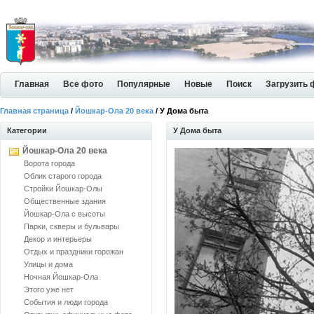
Главная
Все фото
Популярные
Новые
Поиск
Загрузить 
Главная страница
/
Йошкар-Ола 20 века
/ У Дома быта
Категории
У Дома быта
Йошкар-Ола 20 века
Ворота города
Облик старого города
Стройки Йошкар-Олы
Общественные здания
Йошкар-Ола с высоты
Парки, скверы и бульвары
Декор и интерьеры
Отдых и праздники горожан
Улицы и дома
Ночная Йошкар-Ола
Этого уже нет
События и люди города