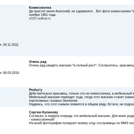
Комиссионка
Да простит меня Анатолий, не сдержался... Вот фото комиссионки "
ноября 1961 года.
s020.radikal.ru
: 29.11.2011
Очень рад
Очень рад увидеть магазин "в полный рост". Согласитесь, красавец
: 06.03.2010
Profus'у
Действительно красавец, только это не комиссионка, а мебельный м
Мебельный магазин переедет туда, тогда этот магазин станет комис
портативных газовых баллонов.
Надеюсь, что этот снимок появится в общем ряду. Кстати, не подск
Сергею Куликову
Согласен, в первую очередь это мебельный магазин. Для моих родит
- комиссионный!
На моей фотографии позируют моему отцу сослуживцы по ММЗ пос