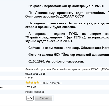
На фото - первомайская демонстрация в 1970 г.
По Ленинскому проспекту едет автомобиль Г
Олинского аэроклуба ДОСААФ СССР.
На заднем плане слева Вы можете увидеть дере
скором времени будет снесено.
А справа - здание ГУНО, на втором эта
"Марийскгражданпроект" (до 1970 г.), историко-фи
здание будет снесено в 2006 г.
Сейчас на этом месте - площадь Оболенского-Ного
Фото из архива НОУ "Йошкар-олинский авиационн
01.05.1970. Автор фото неизвестен.
:
Ленинский
,
проспект
,
Первомайская
,
демонстрация
,
ГАЗ-51
,
ДОСА
03.02.2011 23:15
10292
5.00 (5 Голос(ов))
ии:
137.3 KB
Иван Поспехов