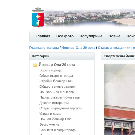
Главная
Все фото
Популярные
Новые
Пои
Главная страница
/
Йошкар-Ола 20 века
/
Отдых и праздники г
Категории
Спортсмены Йошк
Йошкар-Ола 20 века
Ворота города
Облик старого города
Стройки Йошкар-Олы
Общественные здания
Йошкар-Ола с высоты
Парки, скверы и бульвары
Декор и интерьеры
Отдых и праздники горожан
Улицы и дома
Ночная Йошкар-Ола
Этого уже нет
События и люди города