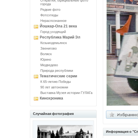
Открытки, официальные фото
города
Редкие фото
Фотоэтюды
Нераспознанное
Йошкар-Ола 21 века
Город уходящий
Республика Марий Эл
Козьмодемьянск
Звенигово
Волжск
Юрино
Медведево
Природа республики
Тематические серии
К 65-летию Победы
90 лет автономии
Выставка Музея истории ГУЛАГа
Кинохроника
Случайная фотография
Информация о "С