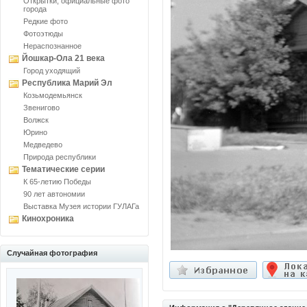
Открытки, официальные фото
города
Редкие фото
Фотоэтюды
Нераспознанное
Йошкар-Ола 21 века
Город уходящий
Республика Марий Эл
Козьмодемьянск
Звенигово
Волжск
Юрино
Медведево
Природа республики
Тематические серии
К 65-летию Победы
90 лет автономии
Выставка Музея истории ГУЛАГа
Кинохроника
Случайная фотография