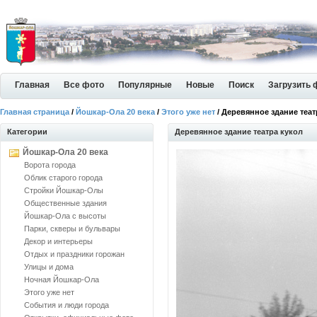
Главная
Все фото
Популярные
Новые
Поиск
Загрузить 
Главная страница
/
Йошкар-Ола 20 века
/
Этого уже нет
/ Деревянное здание теат
Категории
Деревянное здание театра кукол
Йошкар-Ола 20 века
Ворота города
Облик старого города
Стройки Йошкар-Олы
Общественные здания
Йошкар-Ола с высоты
Парки, скверы и бульвары
Декор и интерьеры
Отдых и праздники горожан
Улицы и дома
Ночная Йошкар-Ола
Этого уже нет
События и люди города