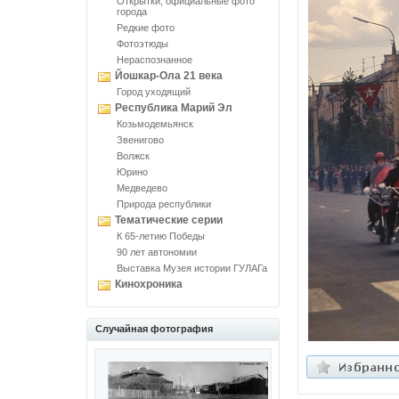
Открытки, официальные фото
города
Редкие фото
Фотоэтюды
Нераспознанное
Йошкар-Ола 21 века
Город уходящий
Республика Марий Эл
Козьмодемьянск
Звенигово
Волжск
Юрино
Медведево
Природа республики
Тематические серии
К 65-летию Победы
90 лет автономии
Выставка Музея истории ГУЛАГа
Кинохроника
Случайная фотография