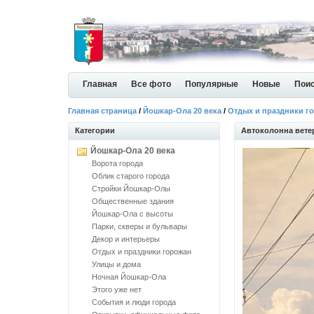
Главная
Все фото
Популярные
Новые
Пои
Главная страница
/
Йошкар-Ола 20 века
/
Отдых и праздники г
Категории
Автоколонна вете
Йошкар-Ола 20 века
Ворота города
Облик старого города
Стройки Йошкар-Олы
Общественные здания
Йошкар-Ола с высоты
Парки, скверы и бульвары
Декор и интерьеры
Отдых и праздники горожан
Улицы и дома
Ночная Йошкар-Ола
Этого уже нет
События и люди города