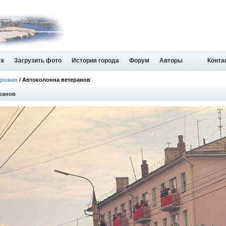
ск
Загрузить фото
История города
Форум
Авторы
Конта
орожан
/ Автоколонна ветеранов
ранов