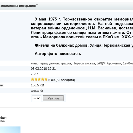
токолонна ветеранов"
9 мая 1975 г. Торжественное открытие мемори
сопровождении мотоциклистов. На ней подъезж
ветеран войны орденоносец Н.М. Васильев, достав
Ленинграда факел со священным огнем памяти. От 
огонь Мемориала воинской славы в ПКиО им. ХХХ-
Жители на балконах домов. Улица Первомайская 
Автор фото неизвестен.
:
май
,
парад
,
демонстрация
,
Первомайская
,
БРДМ
,
броневик
,
1970-е
03.03.2010 19:21
7537
5.00 (5 Голос(ов))
ии:
166.5 KB
alexandr
афия:
жба