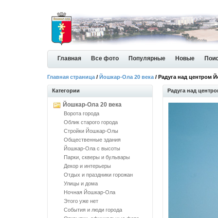
Главная
Все фото
Популярные
Новые
Пои
Главная страница
/
Йошкар-Ола 20 века
/ Радуга над центром 
Категории
Радуга над центр
Йошкар-Ола 20 века
Ворота города
Облик старого города
Стройки Йошкар-Олы
Общественные здания
Йошкар-Ола с высоты
Парки, скверы и бульвары
Декор и интерьеры
Отдых и праздники горожан
Улицы и дома
Ночная Йошкар-Ола
Этого уже нет
События и люди города