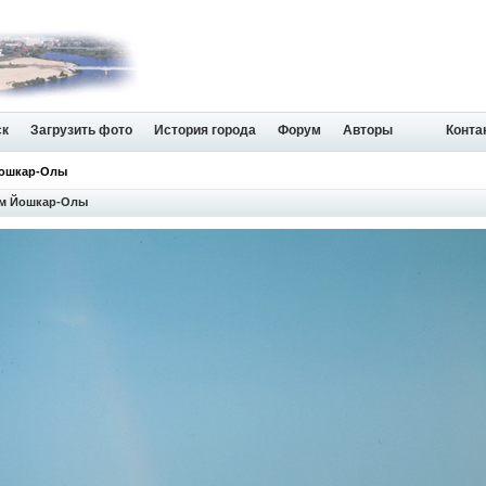
ск
Загрузить фото
История города
Форум
Авторы
Конта
Йошкар-Олы
ом Йошкар-Олы