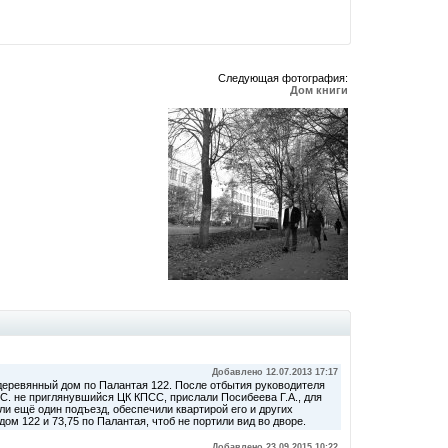
Следующая фотография:
Дом книги
Добавлено 12.07.2013 17:17
еревянный дом по Палантая 122. После отбытия руководителя
.С. не приглянувшийся ЦК КПСС, прислали Посибеева Г.А., для
ли ещё один подъезд, обеспечили квартирой его и других
м 122 и 73,75 по Палантая, чтоб не портили вид во дворе.
Добавлено 23.09.2015 10:22