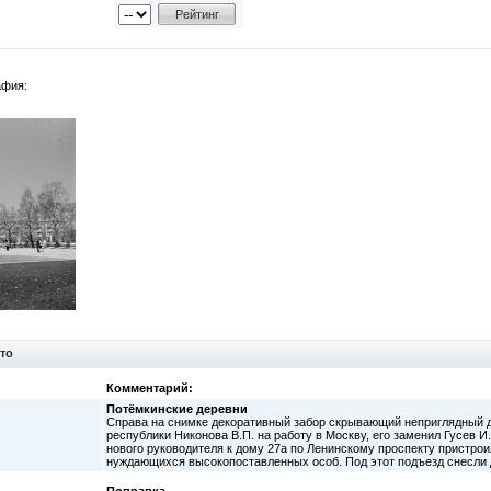
афия:
то
Комментарий:
Потёмкинские деревни
Справа на снимке декоративный забор скрывающий неприглядный д
республики Никонова В.П. на работу в Москву, его заменил Гусев И
нового руководителя к дому 27а по Ленинскому проспекту пристрои
нуждающихся высокопоставленных особ. Под этот подъезд снесли до