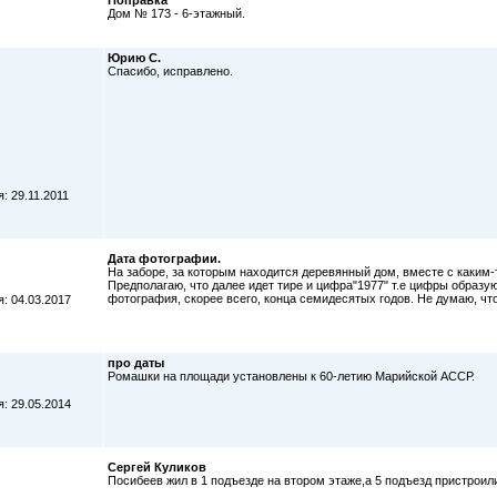
Поправка
Дом № 173 - 6-этажный.
Юрию С.
Спасибо, исправлено.
: 29.11.2011
Дата фотографии.
На заборе, за которым находится деревянный дом, вместе с каким
Предполагаю, что далее идет тире и цифра"1977" т.е цифры образу
фотография, скорее всего, конца семидесятых годов. Не думаю, что
: 04.03.2017
про даты
Ромашки на площади установлены к 60-летию Марийской АССР.
: 29.05.2014
Сергей Куликов
Посибеев жил в 1 подъезде на втором этаже,а 5 подъезд пристроили