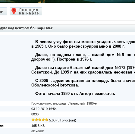
дуга над центром Йошкар-Олы"
В левом углу фото вы можете увидеть часть зда
в 1965 г. Оно было реконструированно в 2008 г.
Далее, на заднем плане, - жилой дом №9 по п
досрочно!"). Построен в 1976 г.
Далее вы видите 6-этажный жилой дом №173 (1976
Советской. До 1995 г. на них красовалась неоновая 
С 2006 г. административная площадь была знач
Оболенского-Ноготкова.
Фото начала 1980-х гг. Автор неизвестен.
:
Горисполком
,
площадь
,
Ленинский
,
1980-е
03.12.2010 16:54
8036
5.00 (3 Голос(ов))
ии:
165.3 KB
alexandr