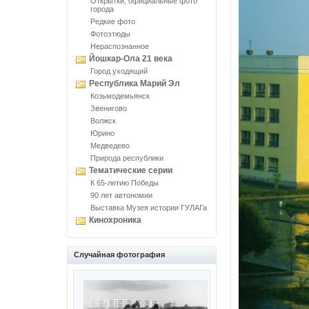
Открытки, официальные фото
города
Редкие фото
Фотоэтюды
Нераспознанное
Йошкар-Ола 21 века
Город уходящий
Республика Марий Эл
Козьмодемьянск
Звенигово
Волжск
Юрино
Медведево
Природа республики
Тематические серии
К 65-летию Победы
90 лет автономии
Выставка Музея истории ГУЛАГа
Кинохроника
Случайная фотография