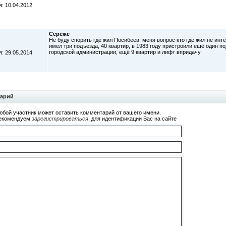
: 10.04.2012
Серёже
Не буду спорить где жил Посибеев, меня вопрос кто где жил не инт
имел три подъезда, 40 квартир, в 1983 году пристроили ещё один по
городской администрации, ещё 9 квартир и лифт впридачу.
: 29.05.2014
тарий
юбой участник может оставить комментарий от вашего имени.
екомендуем
зарегистрироваться
, для идентификации Вас на сайте