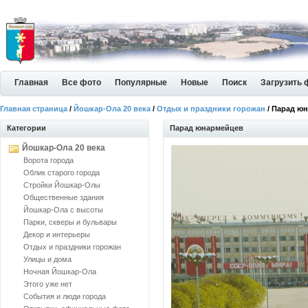
Главная
Все фото
Популярные
Новые
Поиск
Загрузить 
Главная страница
/
Йошкар-Ола 20 века
/
Отдых и праздники горожан
/ Парад ю
Категории
Парад юнармейцев
Йошкар-Ола 20 века
Ворота города
Облик старого города
Стройки Йошкар-Олы
Общественные здания
Йошкар-Ола с высоты
Парки, скверы и бульвары
Декор и интерьеры
Отдых и праздники горожан
Улицы и дома
Ночная Йошкар-Ола
Этого уже нет
События и люди города