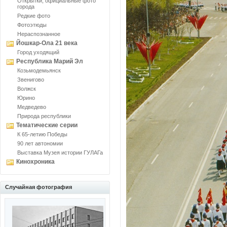
Открытки, официальные фото
города
Редкие фото
Фотоэтюды
Нераспознанное
Йошкар-Ола 21 века
Город уходящий
Республика Марий Эл
Козьмодемьянск
Звенигово
Волжск
Юрино
Медведево
Природа республики
Тематические серии
К 65-летию Победы
90 лет автономии
Выставка Музея истории ГУЛАГа
Кинохроника
Случайная фотография