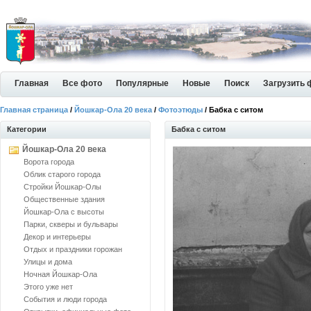
Главная
Все фото
Популярные
Новые
Поиск
Загрузить 
Главная страница
/
Йошкар-Ола 20 века
/
Фотоэтюды
/ Бабка с ситом
Категории
Бабка с ситом
Йошкар-Ола 20 века
Ворота города
Облик старого города
Стройки Йошкар-Олы
Общественные здания
Йошкар-Ола с высоты
Парки, скверы и бульвары
Декор и интерьеры
Отдых и праздники горожан
Улицы и дома
Ночная Йошкар-Ола
Этого уже нет
События и люди города