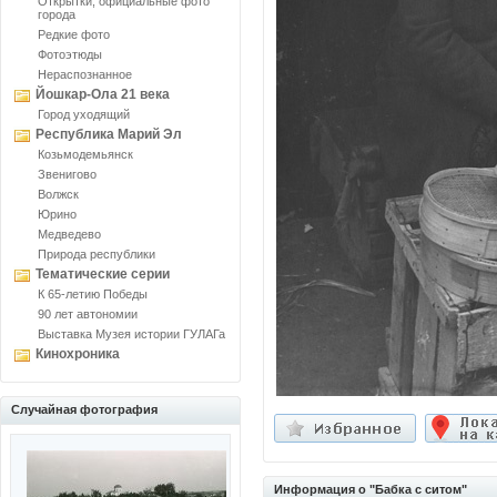
Открытки, официальные фото
города
Редкие фото
Фотоэтюды
Нераспознанное
Йошкар-Ола 21 века
Город уходящий
Республика Марий Эл
Козьмодемьянск
Звенигово
Волжск
Юрино
Медведево
Природа республики
Тематические серии
К 65-летию Победы
90 лет автономии
Выставка Музея истории ГУЛАГа
Кинохроника
Случайная фотография
Информация о "Бабка с ситом"