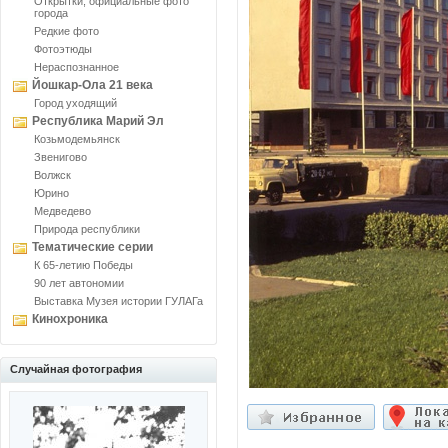
Открытки, официальные фото
города
Редкие фото
Фотоэтюды
Нераспознанное
Йошкар-Ола 21 века
Город уходящий
Республика Марий Эл
Козьмодемьянск
Звенигово
Волжск
Юрино
Медведево
Природа республики
Тематические серии
К 65-летию Победы
90 лет автономии
Выставка Музея истории ГУЛАГа
Кинохроника
Случайная фотография