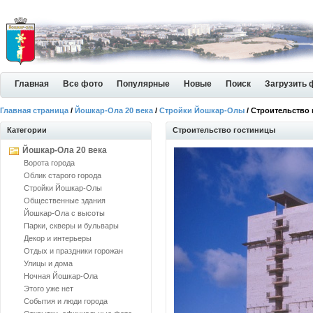
Главная
Все фото
Популярные
Новые
Поиск
Загрузить 
Главная страница
/
Йошкар-Ола 20 века
/
Стройки Йошкар-Олы
/ Строительство
Категории
Строительство гостиницы
Йошкар-Ола 20 века
Ворота города
Облик старого города
Стройки Йошкар-Олы
Общественные здания
Йошкар-Ола с высоты
Парки, скверы и бульвары
Декор и интерьеры
Отдых и праздники горожан
Улицы и дома
Ночная Йошкар-Ола
Этого уже нет
События и люди города