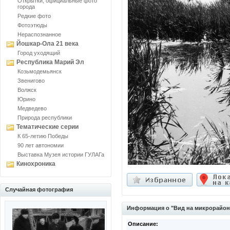
Открытки, официальные фото
города
Редкие фото
Фотоэтюды
Нераспознанное
Йошкар-Ола 21 века
Город уходящий
Республика Марий Эл
Козьмодемьянск
Звенигово
Волжск
Юрино
Медведево
Природа республики
Тематические серии
К 65-летию Победы
90 лет автономии
Выставка Музея истории ГУЛАГа
Кинохроника
Случайная фотография
Информация о "Вид на микрорайон
Описание: