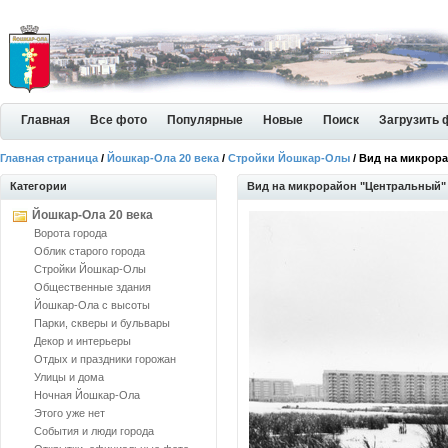
Главная
Все фото
Популярные
Новые
Поиск
Загрузить 
Главная страница
/
Йошкар-Ола 20 века
/
Стройки Йошкар-Олы
/ Вид на микрор
Категории
Вид на микрорайон "Центральный"
Йошкар-Ола 20 века
Ворота города
Облик старого города
Стройки Йошкар-Олы
Общественные здания
Йошкар-Ола с высоты
Парки, скверы и бульвары
Декор и интерьеры
Отдых и праздники горожан
Улицы и дома
Ночная Йошкар-Ола
Этого уже нет
События и люди города