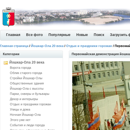
Главная
Все фото
Популярные
Новые
Поиск
Загрузить 
Главная страница
/
Йошкар-Ола 20 века
/
Отдых и праздники горожан
/ Первома
Категории
Первомайская демонстрация йошк
Йошкар-Ола 20 века
Ворота города
Облик старого города
Стройки Йошкар-Олы
Общественные здания
Йошкар-Ола с высоты
Парки, скверы и бульвары
Декор и интерьеры
Отдых и праздники горожан
Улицы и дома
Ночная Йошкар-Ола
Этого уже нет
События и люди города