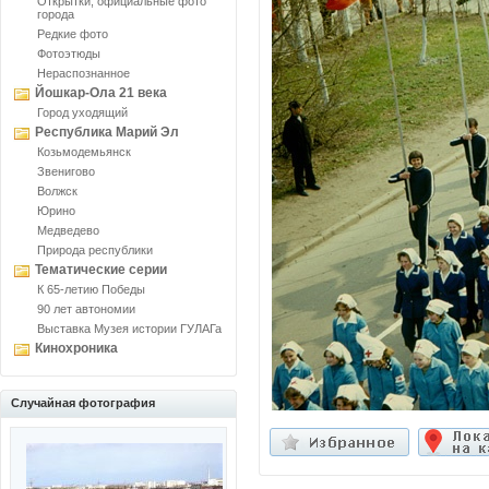
Открытки, официальные фото
города
Редкие фото
Фотоэтюды
Нераспознанное
Йошкар-Ола 21 века
Город уходящий
Республика Марий Эл
Козьмодемьянск
Звенигово
Волжск
Юрино
Медведево
Природа республики
Тематические серии
К 65-летию Победы
90 лет автономии
Выставка Музея истории ГУЛАГа
Кинохроника
Случайная фотография