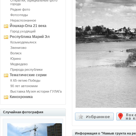
Открытки, официальные фото
города
Редкие фото
Фотоэтюды
Нераспознанное
Йошкар-Ола 21 века
Город уходящий
Республика Марий Эл
Козьмодемьянск
Звенигово
Волжск
Юрино
Медведево
Природа республики
Тематические серии
К 65-летию Победы
90 лет автономии
Выставка Музея истории ГУЛАГа
Кинохроника
Случайная фотография
Информация о "Намыв грунта на ре