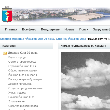
Главная
Все фото
Популярные
Новые
Поиск
Загрузить 
Главная страница
/
Йошкар-Ола 20 века
/
Стройки Йошкар-Олы
/ Намыв грунта н
Категории
Намыв грунта на реке М. Кокшага
Йошкар-Ола 20 века
Ворота города
Облик старого города
Стройки Йошкар-Олы
Общественные здания
Йошкар-Ола с высоты
Парки, скверы и бульвары
Декор и интерьеры
Отдых и праздники горожан
Улицы и дома
Ночная Йошкар-Ола
Этого уже нет
События и люди города