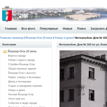
Главная
Все фото
Популярные
Новые
Поиск
Загрузить 
Главная страница
/
Йошкар-Ола 20 века
/
Улицы и дома
/ Фотоальбом. Дом № 163
Категории
Фотоальбом. Дом № 163 по ул. Ко
Йошкар-Ола 20 века
Ворота города
Облик старого города
Стройки Йошкар-Олы
Общественные здания
Йошкар-Ола с высоты
Парки, скверы и бульвары
Декор и интерьеры
Отдых и праздники горожан
Улицы и дома
Ночная Йошкар-Ола
Этого уже нет
События и люди города