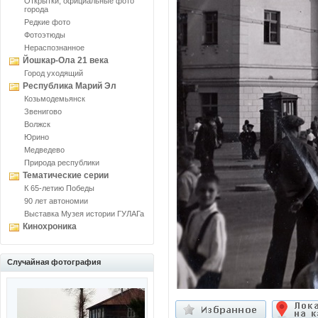
Открытки, официальные фото
города
Редкие фото
Фотоэтюды
Нераспознанное
Йошкар-Ола 21 века
Город уходящий
Республика Марий Эл
Козьмодемьянск
Звенигово
Волжск
Юрино
Медведево
Природа республики
Тематические серии
К 65-летию Победы
90 лет автономии
Выставка Музея истории ГУЛАГа
Кинохроника
Случайная фотография