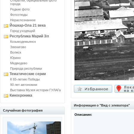
Открытки, официальные фото
города
Редкие фото
Фотоэтюды
Нераспознанное
Йошкар-Ола 21 века
Город уходящий
Республика Марий Эл
Козьмодемьянск
Звенигово
Волжск
Юрино
Медведево
Природа республики
Тематические серии
К 65-летию Победы
90 лет автономии
Выставка Музея истории ГУЛАГа
Кинохроника
Информация о "Вид с элеватора"
Случайная фотография
Описание: