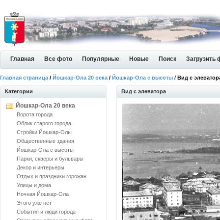
Главная
Все фото
Популярные
Новые
Поиск
Загрузить 
Главная страница
/
Йошкар-Ола 20 века
/
Йошкар-Ола с высоты
/ Вид с элеватор
Категории
Вид с элеватора
Йошкар-Ола 20 века
Ворота города
Облик старого города
Стройки Йошкар-Олы
Общественные здания
Йошкар-Ола с высоты
Парки, скверы и бульвары
Декор и интерьеры
Отдых и праздники горожан
Улицы и дома
Ночная Йошкар-Ола
Этого уже нет
События и люди города