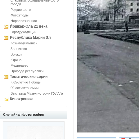
Открытки, официальные фото
города
Редкие фото
Фотоэтюды
Нераспознанное
Йошкар-Ола 21 века
Город уходящий
Республика Марий Эл
Козьмодемьянск
Звенигово
Волжск
Юрино
Медведево
Природа республики
Тематические серии
К 65-летию Победы
90 лет автономии
Выставка Музея истории ГУЛАГа
Кинохроника
Случайная фотография