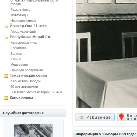
Открытки, официальные фото
города
Редкие фото
Фотоэтюды
Нераспознанное
Йошкар-Ола 21 века
Город уходящий
Республика Марий Эл
Козьмодемьянск
Звенигово
Волжск
Юрино
Медведево
Природа республики
Тематические серии
К 65-летию Победы
90 лет автономии
Выставка Музея истории ГУЛАГа
Кинохроника
Случайная фотография
Информация о "Выборы 1959 года"