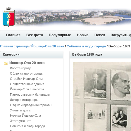
Главная
Все фото
Популярные
Новые
Поиск
Загрузить 
Главная страница
/
Йошкар-Ола 20 века
/
События и люди города
/ Выборы 1959
Категории
Выборы 1959 года
Йошкар-Ола 20 века
Ворота города
Облик старого города
Стройки Йошкар-Олы
Общественные здания
Йошкар-Ола с высоты
Парки, скверы и бульвары
Декор и интерьеры
Отдых и праздники горожан
Улицы и дома
Ночная Йошкар-Ола
Этого уже нет
События и люди города