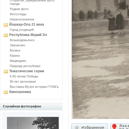
Открытки, официальные фото
города
Редкие фото
Фотоэтюды
Нераспознанное
Йошкар-Ола 21 века
Город уходящий
Республика Марий Эл
Козьмодемьянск
Звенигово
Волжск
Юрино
Медведево
Природа республики
Тематические серии
К 65-летию Победы
90 лет автономии
Выставка Музея истории ГУЛАГа
Кинохроника
Случайная фотография