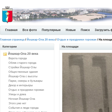
Главная
Все фото
Популярные
Новые
Поиск
Загрузить 
Главная страница
/
Йошкар-Ола 20 века
/
Отдых и праздники горожан
/ На площ
Категории
На площади
Йошкар-Ола 20 века
Ворота города
Облик старого города
Стройки Йошкар-Олы
Общественные здания
Йошкар-Ола с высоты
Парки, скверы и бульвары
Декор и интерьеры
Отдых и праздники горожан
Улицы и дома
Ночная Йошкар-Ола
Этого уже нет
События и люди города