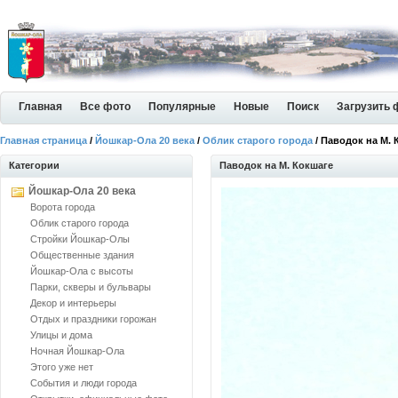
Главная
Все фото
Популярные
Новые
Поиск
Загрузить 
Главная страница
/
Йошкар-Ола 20 века
/
Облик старого города
/ Паводок на М. 
Категории
Паводок на М. Кокшаге
Йошкар-Ола 20 века
Ворота города
Облик старого города
Стройки Йошкар-Олы
Общественные здания
Йошкар-Ола с высоты
Парки, скверы и бульвары
Декор и интерьеры
Отдых и праздники горожан
Улицы и дома
Ночная Йошкар-Ола
Этого уже нет
События и люди города