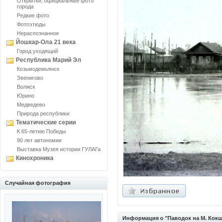
Открытки, официальные фото
города
Редкие фото
Фотоэтюды
Нераспознанное
Йошкар-Ола 21 века
Город уходящий
Республика Марий Эл
Козьмодемьянск
Звенигово
Волжск
Юрино
Медведево
Природа республики
Тематические серии
К 65-летию Победы
90 лет автономии
Выставка Музея истории ГУЛАГа
Кинохроника
Случайная фотография
Информация о "Паводок на М. Кокш