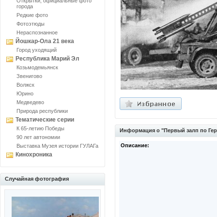
Открытки, официальные фото
города
Редкие фото
Фотоэтюды
Нераспознанное
Йошкар-Ола 21 века
Город уходящий
Республика Марий Эл
Козьмодемьянск
Звенигово
Волжск
Юрино
Медведево
Природа республики
Тематические серии
К 65-летию Победы
Информация о "Первый залп по Ге
90 лет автономии
Описание:
Выставка Музея истории ГУЛАГа
Кинохроника
Случайная фотография