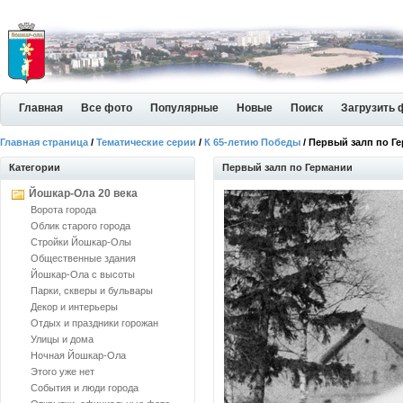
Главная
Все фото
Популярные
Новые
Поиск
Загрузить 
Главная страница
/
Тематические серии
/
К 65-летию Победы
/ Первый залп по Г
Категории
Первый залп по Германии
Йошкар-Ола 20 века
Ворота города
Облик старого города
Стройки Йошкар-Олы
Общественные здания
Йошкар-Ола с высоты
Парки, скверы и бульвары
Декор и интерьеры
Отдых и праздники горожан
Улицы и дома
Ночная Йошкар-Ола
Этого уже нет
События и люди города