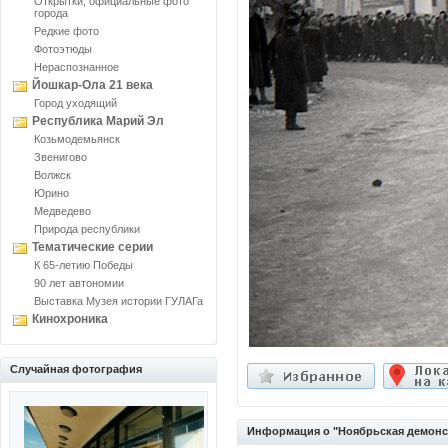
Открытки, официальные фото
города
Редкие фото
Фотоэтюды
Нераспознанное
Йошкар-Ола 21 века
Город уходящий
Республика Марий Эл
Козьмодемьянск
Звенигово
Волжск
Юрино
Медведево
Природа республики
Тематические серии
К 65-летию Победы
90 лет автономии
Выставка Музея истории ГУЛАГа
Кинохроника
Случайная фотография
Информация о "Ноябрьская демонст