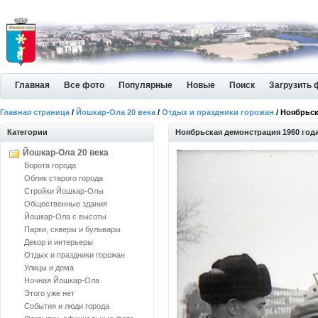
Главная
Все фото
Популярные
Новые
Поиск
Загрузить 
Главная страница
/
Йошкар-Ола 20 века
/
Отдых и праздники горожан
/ Ноябрьск
Категории
Ноябрьская демонстрация 1960 года
Йошкар-Ола 20 века
Ворота города
Облик старого города
Стройки Йошкар-Олы
Общественные здания
Йошкар-Ола с высоты
Парки, скверы и бульвары
Декор и интерьеры
Отдых и праздники горожан
Улицы и дома
Ночная Йошкар-Ола
Этого уже нет
События и люди города