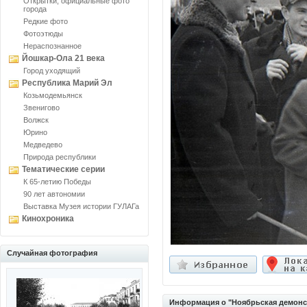
Открытки, официальные фото
города
Редкие фото
Фотоэтюды
Нераспознанное
Йошкар-Ола 21 века
Город уходящий
Республика Марий Эл
Козьмодемьянск
Звенигово
Волжск
Юрино
Медведево
Природа республики
Тематические серии
К 65-летию Победы
90 лет автономии
Выставка Музея истории ГУЛАГа
Кинохроника
Случайная фотография
Информация о "Ноябрьская демонст