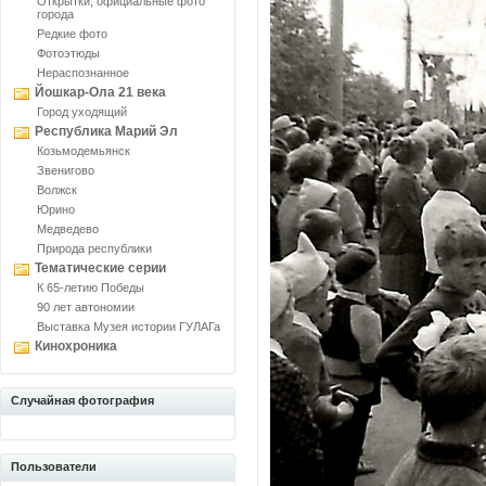
Открытки, официальные фото
города
Редкие фото
Фотоэтюды
Нераспознанное
Йошкар-Ола 21 века
Город уходящий
Республика Марий Эл
Козьмодемьянск
Звенигово
Волжск
Юрино
Медведево
Природа республики
Тематические серии
К 65-летию Победы
90 лет автономии
Выставка Музея истории ГУЛАГа
Кинохроника
Случайная фотография
Пользователи