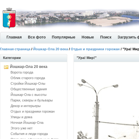
Главная
Все фото
Популярные
Новые
Поиск
Загрузить 
Главная страница
/
Йошкар-Ола 20 века
/
Отдых и праздники горожан
/ "Ура! Мир
Категории
"Ура! Мир!"
Йошкар-Ола 20 века
Ворота города
Облик старого города
Стройки Йошкар-Олы
Общественные здания
Йошкар-Ола с высоты
Парки, скверы и бульвары
Декор и интерьеры
Отдых и праздники горожан
Улицы и дома
Ночная Йошкар-Ола
Этого уже нет
События и люди города