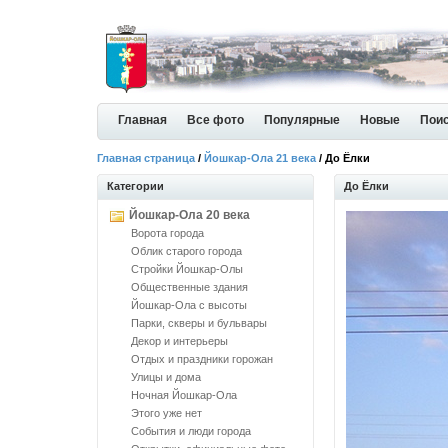
Главная
Все фото
Популярные
Новые
Пои
Главная страница
/
Йошкар-Ола 21 века
/ До Ёлки
Категории
До Ёлки
Йошкар-Ола 20 века
Ворота города
Облик старого города
Стройки Йошкар-Олы
Общественные здания
Йошкар-Ола с высоты
Парки, скверы и бульвары
Декор и интерьеры
Отдых и праздники горожан
Улицы и дома
Ночная Йошкар-Ола
Этого уже нет
События и люди города