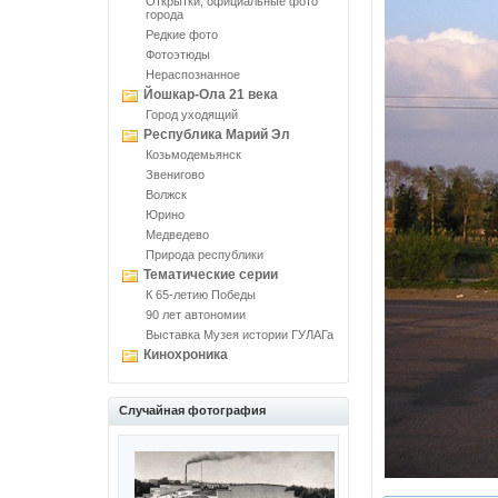
Открытки, официальные фото
города
Редкие фото
Фотоэтюды
Нераспознанное
Йошкар-Ола 21 века
Город уходящий
Республика Марий Эл
Козьмодемьянск
Звенигово
Волжск
Юрино
Медведево
Природа республики
Тематические серии
К 65-летию Победы
90 лет автономии
Выставка Музея истории ГУЛАГа
Кинохроника
Случайная фотография