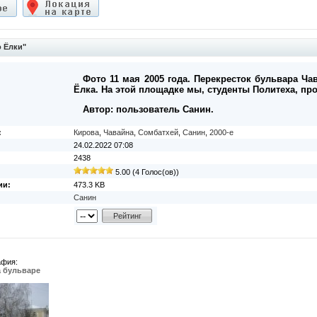
 Ёлки"
Фото 11 мая 2005 года. Перекресток бульвара Ч
Ёлка. На этой площадке мы, студенты Политеха, про
Автор: пользователь Санин.
:
Кирова
,
Чавайна
,
Сомбатхей
,
Санин
,
2000-е
24.02.2022 07:08
2438
5.00 (4 Голос(ов))
ии:
473.3 KB
Санин
афия:
а бульваре