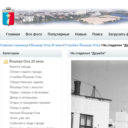
Главная
Все фото
Популярные
Новые
Поиск
Загрузить 
Главная страница
/
Йошкар-Ола 20 века
/
Стройки Йошкар-Олы
/ На стадионе "Д
Категории
На стадионе "Дружба"
Йошкар-Ола 20 века
Ворота города
Облик старого города
Стройки Йошкар-Олы
Общественные здания
Йошкар-Ола с высоты
Парки, скверы и бульвары
Декор и интерьеры
Отдых и праздники горожан
Улицы и дома
Ночная Йошкар-Ола
Этого уже нет
События и люди города