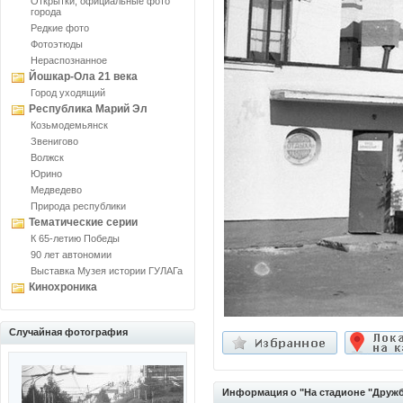
Открытки, официальные фото
города
Редкие фото
Фотоэтюды
Нераспознанное
Йошкар-Ола 21 века
Город уходящий
Республика Марий Эл
Козьмодемьянск
Звенигово
Волжск
Юрино
Медведево
Природа республики
Тематические серии
К 65-летию Победы
90 лет автономии
Выставка Музея истории ГУЛАГа
Кинохроника
Случайная фотография
Информация о "На стадионе "Дружб