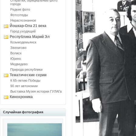
Открытки, официальные фото
города
Редкие фото
Фотоэтюды
Нераспознанное
Йошкар-Ола 21 века
Город уходящий
Республика Марий Эл
Козьмодемьянск
Звенигово
Волжск
Юрино
Медведево
Природа республики
Тематические серии
К 65-летию Победы
90 лет автономии
Выставка Музея истории ГУЛАГа
Кинохроника
Случайная фотография