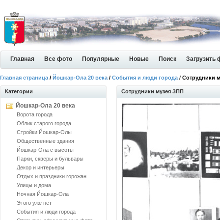
Главная
Все фото
Популярные
Новые
Поиск
Загрузить 
Главная страница
/
Йошкар-Ола 20 века
/
События и люди города
/ Сотрудники 
Категории
Сотрудники музея ЗПП
Йошкар-Ола 20 века
Ворота города
Облик старого города
Стройки Йошкар-Олы
Общественные здания
Йошкар-Ола с высоты
Парки, скверы и бульвары
Декор и интерьеры
Отдых и праздники горожан
Улицы и дома
Ночная Йошкар-Ола
Этого уже нет
События и люди города