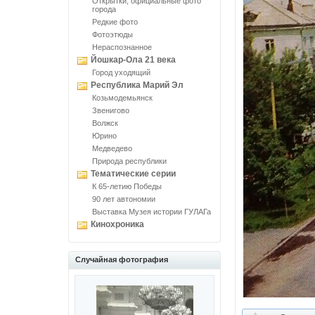
Открытки, официальные фото
города
Редкие фото
Фотоэтюды
Нераспознанное
Йошкар-Ола 21 века
Город уходящий
Республика Марий Эл
Козьмодемьянск
Звенигово
Волжск
Юрино
Медведево
Природа республики
Тематические серии
К 65-летию Победы
90 лет автономии
Выставка Музея истории ГУЛАГа
Кинохроника
Случайная фотография