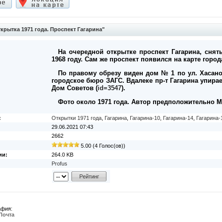
рытка 1971 года. Проспект Гагарина"
На очередной открытке проспект Гагарина, снят
1968 году. Сам же проспект появился на карте города
По правому обрезу виден дом № 1 по ул. Хасан
городское бюро ЗАГС. Вдалеке пр-т Гагарина упирае
Дом Советов (
id=3547
).
Фото около 1971 года. Автор предположительно М
:
Открытки 1971 года
,
Гагарина
,
Гагарина-10
,
Гагарина-14
,
Гагарина-
29.06.2021 07:43
2662
5.00 (4 Голос(ов))
ии:
264.0 KB
Profus
афия:
Почта