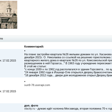
то
Комментарий:
*
На плане застройки квартала №26 жилыми домами по ул. Хасанова 
декабря 2021г. О. Николаева со ссылкой на решение горисполкома 
квартирного жилого дома в квартале №26 по ул. Комсомольской пр
: 17.02.2015
размещением в ней Горзагса..." В 1963 году учреждение переезжает 
В этой же статье:
"с конца 1930-х по 1962 год располагался в здании Горсовета... по 
"24 января 1992 года в Йошкар-Оле открылся дворец бракосочетания
"18 декабря 2012 года... двери для молодоженов открыл Дворец брак
*
sun9-78.userapi.com
: 17.02.2015
доп. фото
olacity.ru
- думаю идёт колонна Мехзавода, вторая половина 70-х год