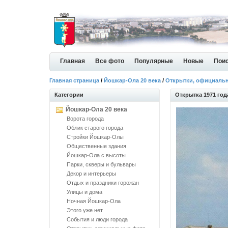
Главная
Все фото
Популярные
Новые
Пои
Главная страница
/
Йошкар-Ола 20 века
/
Открытки, официаль
Категории
Открытка 1971 год
Йошкар-Ола 20 века
Ворота города
Облик старого города
Стройки Йошкар-Олы
Общественные здания
Йошкар-Ола с высоты
Парки, скверы и бульвары
Декор и интерьеры
Отдых и праздники горожан
Улицы и дома
Ночная Йошкар-Ола
Этого уже нет
События и люди города