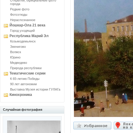
Открытки, официальные фото
города
Редкие фото
Фотоэтюды
Нераспознанное
Йошкар-Ола 21 века
Город уходящий
Республика Марий Эл
Козьмодемьянск
Звенигово
Волжск
Юрино
Медведево
Природа республики
Тематические серии
К 65-летию Победы
90 лет автономии
Выставка Музея истории ГУЛАГа
Кинохроника
Случайная фотография