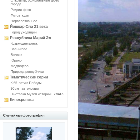
Открытки, официальные фото
города
Редкие фото
Фотоэтюды
Нераспознанное
Йошкар-Ола 21 века
Город уходящий
Республика Марий Эл
Козьмодемьянск
Звенигово
Волжск
Юрино
Медведево
Природа республики
Тематические серии
К 65-летию Победы
90 лет автономии
Выставка Музея истории ГУЛАГа
Кинохроника
Случайная фотография