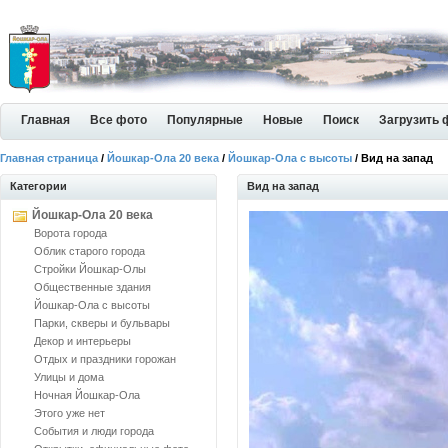
Главная
Все фото
Популярные
Новые
Поиск
Загрузить 
Главная страница
/
Йошкар-Ола 20 века
/
Йошкар-Ола с высоты
/ Вид на запад
Категории
Вид на запад
Йошкар-Ола 20 века
Ворота города
Облик старого города
Стройки Йошкар-Олы
Общественные здания
Йошкар-Ола с высоты
Парки, скверы и бульвары
Декор и интерьеры
Отдых и праздники горожан
Улицы и дома
Ночная Йошкар-Ола
Этого уже нет
События и люди города