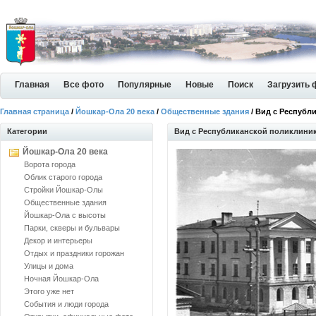
Главная
Все фото
Популярные
Новые
Поиск
Загрузить 
Главная страница
/
Йошкар-Ола 20 века
/
Общественные здания
/ Вид с Республ
Категории
Вид с Республиканской поликлини
Йошкар-Ола 20 века
Ворота города
Облик старого города
Стройки Йошкар-Олы
Общественные здания
Йошкар-Ола с высоты
Парки, скверы и бульвары
Декор и интерьеры
Отдых и праздники горожан
Улицы и дома
Ночная Йошкар-Ола
Этого уже нет
События и люди города