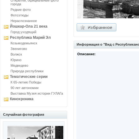
Открытки, официальные фото
города
Редкие фото
Фотоэтюды
Нераспознанное
Йошкар-Ола 21 века
Город уходящий
Республика Марий Эл
Козьмодемьянск
Информация о "Вид с Республикан
Звенигово
Описание:
Волжск
Юрино
Медведево
Природа республики
Тематические серии
К 65-летию Победы
90 лет автономии
Выставка Музея истории ГУЛАГа
Кинохроника
Случайная фотография