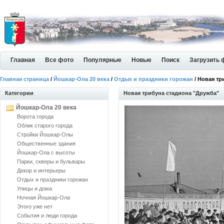
Главная
Все фото
Популярные
Новые
Поиск
Загрузить 
Главная страница
/
Йошкар-Ола 20 века
/
Отдых и праздники горожан
/ Новая тр
Категории
Новая трибуна стадиона "Дружба"
Йошкар-Ола 20 века
Ворота города
Облик старого города
Стройки Йошкар-Олы
Общественные здания
Йошкар-Ола с высоты
Парки, скверы и бульвары
Декор и интерьеры
Отдых и праздники горожан
Улицы и дома
Ночная Йошкар-Ола
Этого уже нет
События и люди города