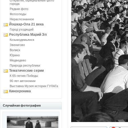
Открытки, официальные фото
города
Редкие фото
Фотоэтюды
Нераспознанное
Йошкар-Ола 21 века
Город уходящий
Республика Марий Эл
Козьмодемьянск
Звенигово
Волжск
Юрино
Медведево
Природа республики
Тематические серии
К 65-летию Победы
90 лет автономии
Выставка Музея истории ГУЛАГа
Кинохроника
Случайная фотография